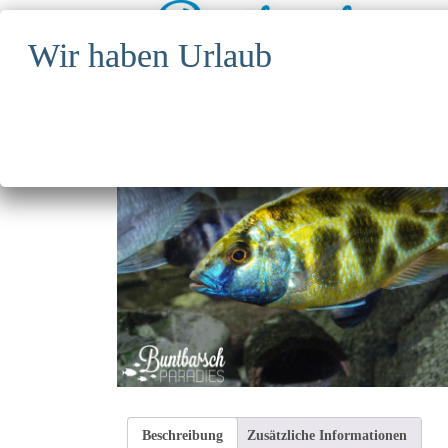
Shop
Start
/
Malawiseecichliden
/ Nimbochromis Venustus
Beschreibung
Zusätzliche Informationen