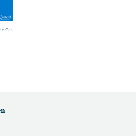
de Cat
en