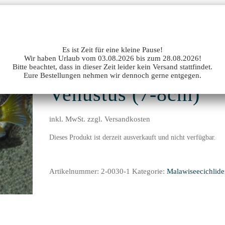
Aquarien
Kontakt *Termine nach Vereinbarung!*
 (7-8cm)
Es ist Zeit für eine kleine Pause!
Wir haben
Urlaub vom 03.08.2026 bis zum 28.08.2026
!
Nimbochromis
Bitte beachtet, dass in dieser Zeit leider kein Versand stattfindet.
Eure Bestellungen nehmen wir dennoch gerne entgegen.
Venustus (7-8cm)
inkl. MwSt. zzgl. Versandkosten
Dieses Produkt ist derzeit ausverkauft und nicht verfügbar.
Artikelnummer:
2-0030-1
Kategorie:
Malawiseecichlid