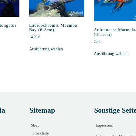
longatus
Labidochromis Mbamba
Bay (6-8cm)
Aulonocara Marmela
(8-11cm)
14,99
€
29
€
Ausführung wählen
Ausführung wählen
ia
Sitemap
Sonstige Seit
Shop
Impressum
Stockliste