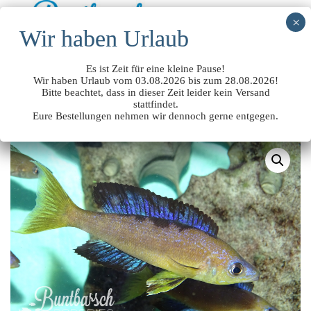
0
Es ist Zeit für eine kleine Pause!
Wir haben
Urlaub vom 03.08.2026 bis zum 28.08.2026
!
Bitte beachtet, dass in dieser Zeit leider kein Versand
Start
/
Tanganjikaseecichliden
/ Cyprichromis Microlepidotus
stattfindet.
Eure Bestellungen nehmen wir dennoch gerne entgegen.
Karilani F1NZ (9-10cm)